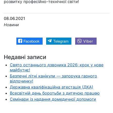
розвитку професійно-технічної світи!
08.06.2021
Новини
Facebook
Telegram
Viber
Недавні записи
Свято останнього дзвоника 2026: крок у нове
майбутнє!
Безпечні літні канікули — запорука гарного
відпочинку!
Державна кваліфікаційна атестація (ДКА)
Всесвітній день боротьби з дитячою працею
Семінари із надання домедичної допомоги