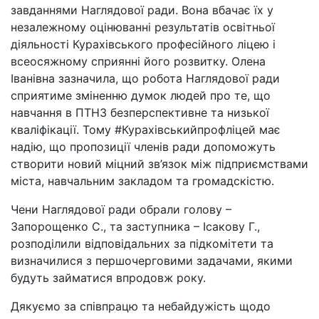
завданнями Наглядової ради. Вона вбачає їх у
незалежному оцінюванні результатів освітньої
діяльності Курахівського професійного ліцею і
всеосяжному сприянні його розвитку. Олена
Іванівна зазначила, що робота Наглядової ради
сприятиме зміненню думок людей про те, що
навчання в ПТНЗ безперспективне та низької
кваліфікації. Тому #Курахівськийпрофліцей має
надію, що пропозиції членів ради допоможуть
створити новий міцний зв’язок між підприємствами
міста, навчальним закладом та громадскістю.
Чени Наглядової ради обрали голову –
Запорощенко С., та заступника – Ісакову Г.,
розподілили відповідальних за підкомітети та
визначилися з першочерговими задачами, якими
будуть займатися впродовж року.
Дякуємо за співпрацю та небайдужість щодо