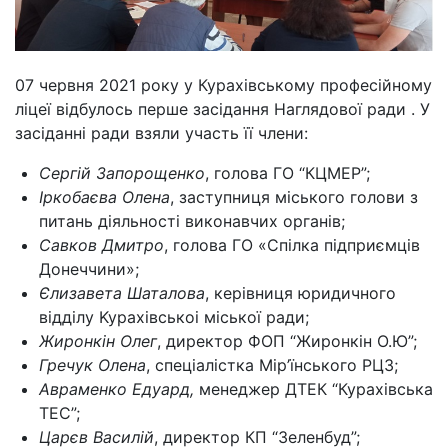
07 червня 2021 року у Курахівському професійному
ліцеї відбулось перше засідання Наглядової ради . У
засіданні ради взяли участь її члени:
Сергій Запорощенко
, голова ГО “КЦМЕР”;
Іркобаєва Олена
, заступниця міського голови з
питань діяльності виконавчих органів;
Савков Дмитро
, голова ГО «Спілка підприємців
Донеччини»;
Єлизавета Шаталова
, керівниця юридичного
вiддiлу Kypaxiвськоi міської ради;
Жиронкін Олег
, директор ФОП “Жиронкін О.Ю”;
Гречук Олена
, спеціалістка Мір’їнського РЦЗ;
Авраменко Едуард,
менеджер ДТЕК “Курахівська
ТЕС”;
Царєв Василій
, директор КП “Зеленбуд”;