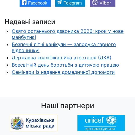
Facebook
Telegram
Viber
Недавні записи
Свято останнього дзвоника 2026: крок у нове
майбутнє!
Безпечні літні канікули — запорука гарного
відпочинку!
Державна кваліфікаційна атестація (ДКА)
Всесвітній день боротьби з дитячою працею
Семінари із надання домедичної допомоги
Наші партнери