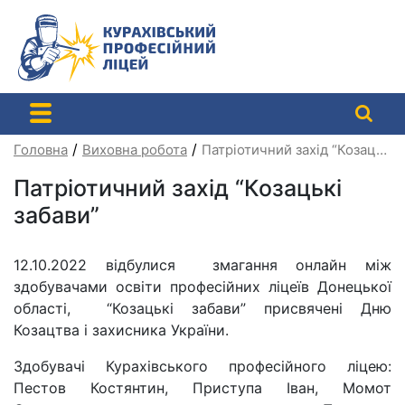
Перейти
до
контенту
/
/
Головна
Виховна робота
Патріотичний захід “Козацькі забави”
Патріотичний захід “Козацькі
забави”
12.10.2022 відбулися
змагання онлайн між
здобувачами освіти професійних ліцеїв Донецької
області,
“Козацькі забави” присвячені Дню
Козацтва і захисника України.
Здобувачі Курахівського професійного ліцею:
Пестов Костянтин, Приступа Іван, Момот