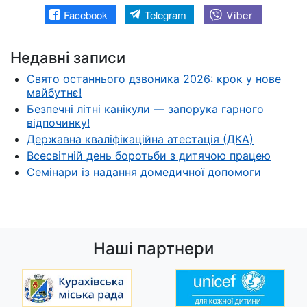
Facebook
Telegram
Viber
Недавні записи
Свято останнього дзвоника 2026: крок у нове
майбутнє!
Безпечні літні канікули — запорука гарного
відпочинку!
Державна кваліфікаційна атестація (ДКА)
Всесвітній день боротьби з дитячою працею
Семінари із надання домедичної допомоги
Наші партнери