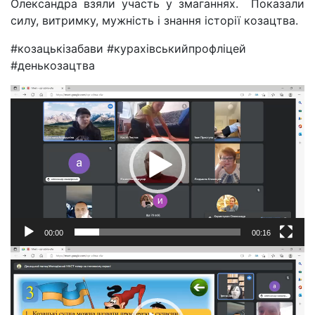
Олександра взяли участь у змаганнях.
Показали
силу, витримку, мужність і знання історії козацтва.
#козацькізабави #курахівськийпрофліцей
#денькозацтва
Відеопрогравач
00:00
00:16
Відеопрогравач