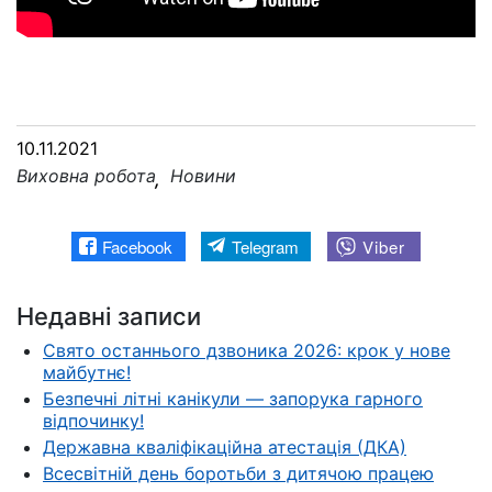
10.11.2021
Виховна робота
Новини
Facebook
Telegram
Viber
Недавні записи
Свято останнього дзвоника 2026: крок у нове
майбутнє!
Безпечні літні канікули — запорука гарного
відпочинку!
Державна кваліфікаційна атестація (ДКА)
Всесвітній день боротьби з дитячою працею