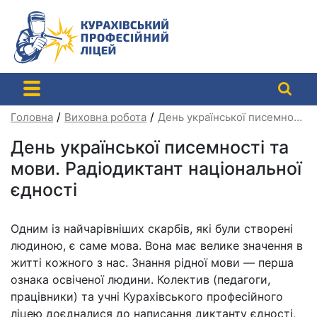
Перейти
до
контенту
/
/
Головна
Виховна робота
День української писемності та мови. Радіодиктант національної єдності
День української писемності та
мови. Радіодиктант національної
єдності
Одним із найчарівніших скарбів, які були створені
людиною, є саме мова. Вона має велике значення в
житті кожного з нас. Знання рідної мови — перша
ознака освіченої людини. Колектив (педагоги,
працівники) та учні Курахівського професійного
ліцею доєдналися до написання диктанту єдності,