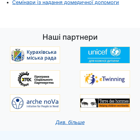
Семінари із надання домедичної допомоги
Наші партнери
Див. більше